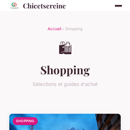
Chicetsereine
Accueil
› Shopping
🛍️
Shopping
Sélections et guides d'achat
SHOPPING