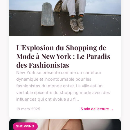
L'Explosion du Shopping de
Mode à New York : Le Paradis
des Fashionistas
New York se présente comme un carrefour
dynamique et incontournable pour les
fashionistas du monde entier. La ville est un
véritable épicentre du shopping mode avec des
influences qui ont évolué au fi...
18 mars 2025
5 min de lecture →
SHOPPING