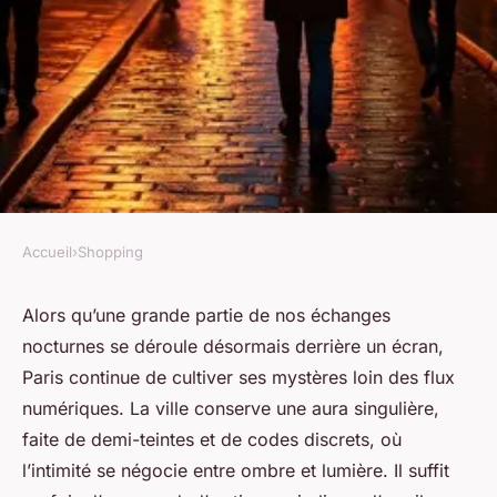
Accueil
›
Shopping
SHOPPING
Comment la brigade
Alors qu’une grande partie de nos échanges
nocturnes se déroule désormais derrière un écran,
mondaine révèle les secrets de
Paris continue de cultiver ses mystères loin des flux
la nuit parisienne
numériques. La ville conserve une aura singulière,
faite de demi-teintes et de codes discrets, où
Alexandre-Pierre
•
27/05/2026 15:29
•
11 min de lecture
l’intimité se négocie entre ombre et lumière. Il suffit