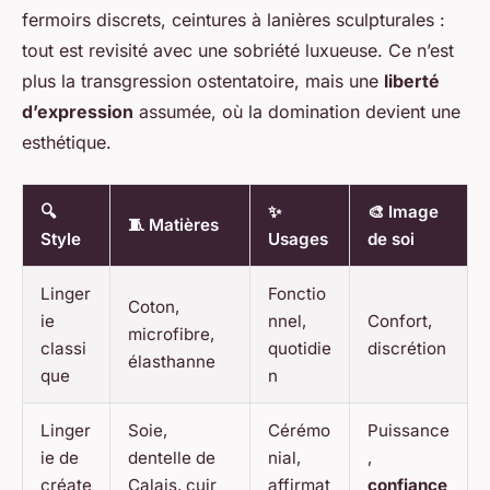
fermoirs discrets, ceintures à lanières sculpturales :
tout est revisité avec une sobriété luxueuse. Ce n’est
plus la transgression ostentatoire, mais une
liberté
d’expression
assumée, où la domination devient une
esthétique.
🔍
✨
🎨 Image
🧵 Matières
Style
Usages
de soi
Linger
Fonctio
Coton,
ie
nnel,
Confort,
microfibre,
classi
quotidie
discrétion
élasthanne
que
n
Linger
Soie,
Cérémo
Puissance
ie de
dentelle de
nial,
,
créate
Calais, cuir
affirmat
confiance