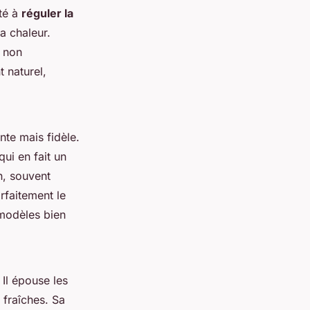
té à
réguler la
la chaleur.
t non
t naturel,
nte mais fidèle.
qui en fait un
n, souvent
rfaitement le
 modèles bien
 Il épouse les
 fraîches. Sa