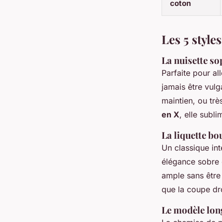
coton
Les 5 styl
La nuisette so
Parfaite pour al
jamais être vulg
maintien, ou trè
en X
, elle subl
La liquette b
Un classique in
élégance sobre e
ample sans être 
que la coupe dro
Le modèle lon