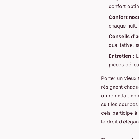
Alexandre-Pierre
•
01/04/2026 19:30
•
9 min de lecture
confort opti
Confort noc
chaque nuit.
Conseils d'a
qualitative, 
Entretien
: L
pièces délica
Porter un vieux 
résignent chaque
on remettait en 
suit les courbe
cela participe 
le droit d’éléga