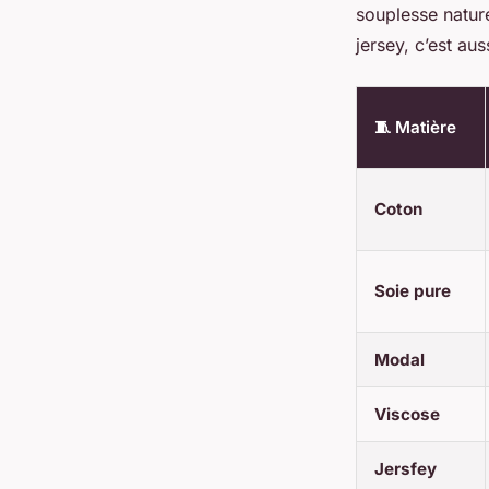
souplesse nature
jersey, c’est au
🧵 Matière
Coton
Soie pure
Modal
Viscose
Jersfey