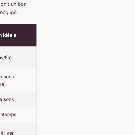
tion : un bon
négligé.
n idéale
ps/Été
aisons
re)
aisons
intemps
/Hiver