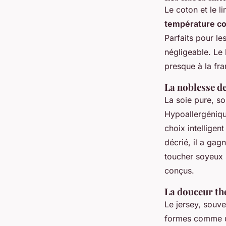
Le coton et le li
température co
Parfaits pour les
négligeable. Le 
presque
à la fr
La noblesse de 
La soie pure, so
Hypoallergénique
choix intelligen
décrié, il a gag
toucher soyeux s
conçus.
La douceur th
Le jersey, souve
formes comme un