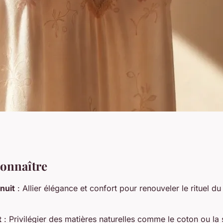
uit féminines
connaître
nuit
: Allier élégance et confort pour renouveler le rituel d
le
t
: Privilégier des matières naturelles comme le coton ou la