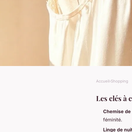
Accueil
›
Shopping
SHOPPING
Top 5 chemises de n
Les clés à 
Chemise de 
alliant confort et sty
féminité.
Linge de nui