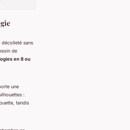
ogie
e décolleté sans
esoin de
logies en 8 ou
porte une
ilhouettes :
ouette, tandis