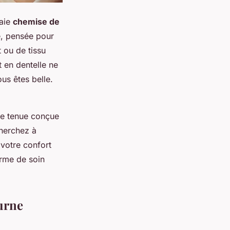
raie
chemise de
de, pensée pour
 ou de tissu
 en dentelle ne
us êtes belle.
ne tenue conçue
cherchez à
votre confort
orme de soin
urne