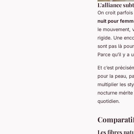
L'alliance subt
On croit parfois
nuit pour fem
le mouvement, va
rigide. Une enc
sont pas là pour
Parce qu’il y a 
Et c’est précis
pour la peau, pa
multiplier les st
nocturne mérite 
quotidien.
Comparatif
Les fibres nat