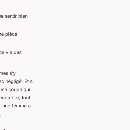
e sentir bien
une pièce
de vie des
mmes s’y
c négligé. Et si
 une coupe qui
pénombre, tout
e, une femme a
.