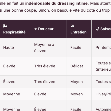
lle en fait un
indémodable du dressing intime
. Mais atten
ssi une bonne coupe. Sinon, on bascule vite du côté du trop 
🌬️
🧼
✨ Douceur
🌙 Saiso
Respirabilité
Entretien
Moyenne à
Haute
Facile
Printem
élevée
Toutes s
Élevée
Très élevée
Délicat
(intérieu
Élevée
Très élevée
Moyen
Toutes s
Moyenne
Élevée
Moyen
Hiver/Pr
Moyenne
Élevée
Facile
Automne