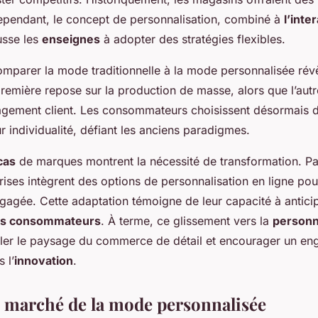
ependant, le concept de personnalisation, combiné à
l’inte
usse les
enseignes
à adopter des stratégies flexibles.
omparer la mode traditionnelle à la mode personnalisée rév
remière repose sur la production de masse, alors que l’autr
engagement client. Les consommateurs choisissent désormais
ur individualité, défiant les anciens paradigmes.
cas
de marques montrent la nécessité de transformation. P
rises intègrent des options de personnalisation en ligne pour
ngagée. Cette adaptation témoigne de leur capacité à anticip
es consommateurs
. À terme, ce glissement vers la
personn
ler le paysage du commerce de détail et encourager un e
 l’
innovation
.
 marché de la mode personnalisée