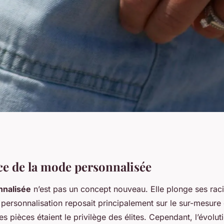
ode Personnalisée:
e de la mode personnalisée
nalisée
n’est pas un concept nouveau. Elle plonge ses rac
dustrie Textile
personnalisation reposait principalement sur le sur-mesure et
es pièces étaient le privilège des élites. Cependant, l’évoluti