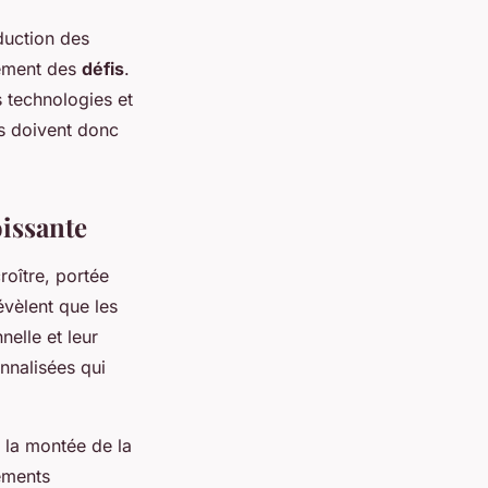
duction des
lement des
défis
.
s technologies et
s doivent donc
issante
roître, portée
évèlent que les
elle et leur
nnalisées qui
, la montée de la
tements