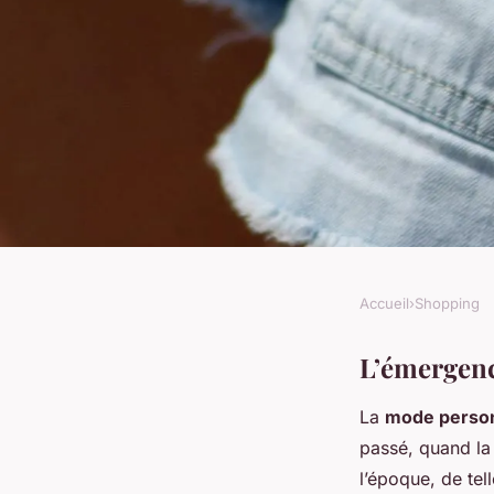
Accueil
›
Shopping
SHOPPING
L'Ascension de la M
L’émergenc
La
mode person
Révolution dans l'In
passé, quand la 
l’époque, de tell