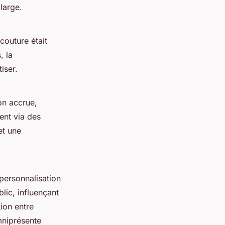
large.
outure était
, la
iser.
on accrue,
ent via des
et une
 personnalisation
lic, influençant
tion entre
mniprésente