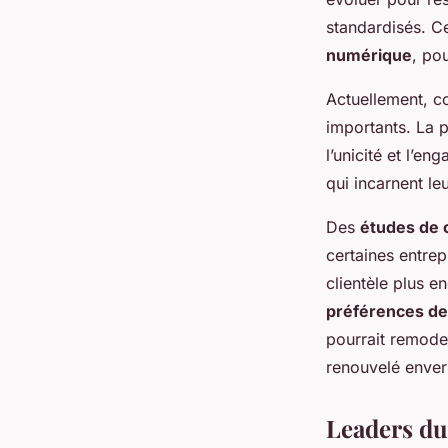
standardisés. C
numérique
, po
Actuellement, c
importants. La p
l’unicité et l’
qui incarnent le
Des
études de 
certaines entrep
clientèle plus e
préférences d
pourrait remode
renouvelé envers
Leaders du