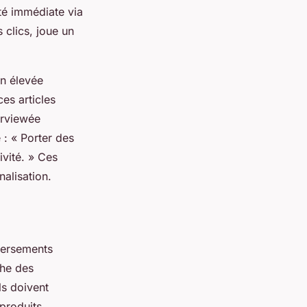
té immédiate via
 clics, joue un
on élevée
es articles
erviewée
 : « Porter des
vité. » Ces
alisation.
ersements
che des
ls doivent
 produits