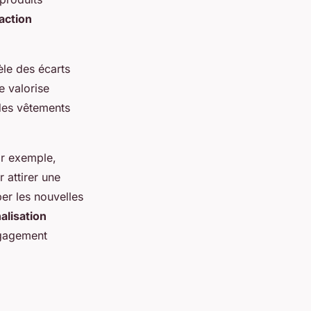
raction
èle des écarts
e valorise
 des vêtements
ar exemple,
 attirer une
er les nouvelles
alisation
ngagement