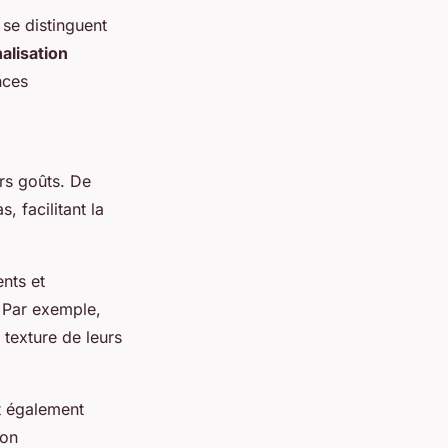
se distinguent
alisation
nces
rs goûts. De
 facilitant la
ents et
. Par exemple,
 texture de leurs
nt également
ion