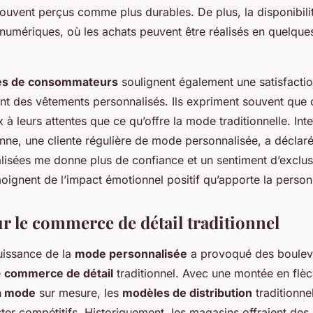
souvent perçus comme plus durables. De plus, la disponibili
numériques, où les achats peuvent être réalisés en quelques
es de consommateurs
soulignent également une satisfacti
ent des vêtements personnalisés. Ils expriment souvent que c
à leurs attentes que ce qu’offre la mode traditionnelle. Int
ne, une cliente régulière de mode personnalisée, a déclaré
lisées me donne plus de confiance et un sentiment d’exclusi
ignent de l’impact émotionnel positif qu’apporte la personn
ur le commerce de détail traditionnel
uissance de la
mode personnalisée
a provoqué des boulev
e
commerce de détail
traditionnel. Avec une montée en flè
a mode
sur mesure, les
modèles de distribution
traditionne
ter compétitifs. Historiquement, les magasins offraient des