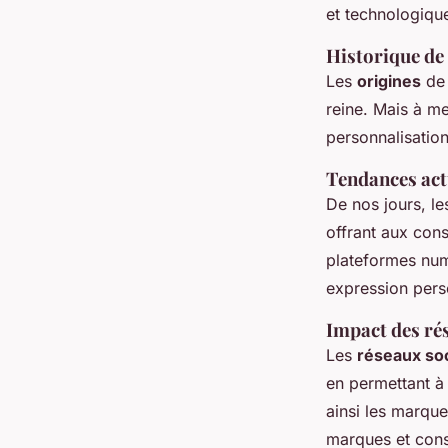
Maxence
•
16 mars 2025
•
5 min de lecture
et technologique
Historique de
Les
origines
de 
reine. Mais à m
personnalisation
Tendances actu
De nos jours, l
offrant aux con
plateformes numé
expression pers
Impact des ré
Les
réseaux so
en permettant à
ainsi les marque
marques et cons