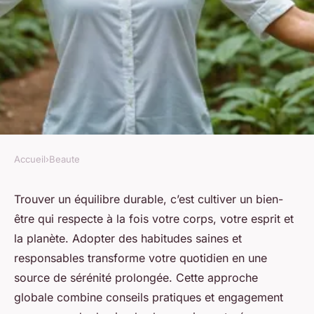
Accueil
›
Beaute
BEAUTE
Équilibrez votre vie avec un
Trouver un équilibre durable, c’est cultiver un bien-
être qui respecte à la fois votre corps, votre esprit et
bien-être durable et apaisant
la planète. Adopter des habitudes saines et
responsables transforme votre quotidien en une
Maxence
•
11 octobre 2025
•
4 min de lecture
source de sérénité prolongée. Cette approche
globale combine conseils pratiques et engagement