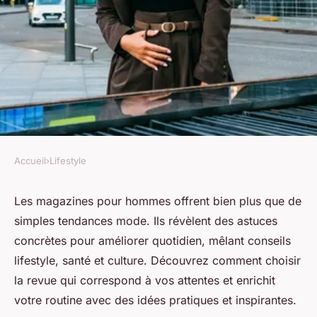
Accueil
›
Lifestyle
LIFESTYLE
Magazine homme : découvrez
Les magazines pour hommes offrent bien plus que de
simples tendances mode. Ils révèlent des astuces
les clés d'un quotidien réussi
concrètes pour améliorer quotidien, mêlant conseils
lifestyle, santé et culture. Découvrez comment choisir
Maxence
•
26 octobre 2025
•
5 min de lecture
la revue qui correspond à vos attentes et enrichit
votre routine avec des idées pratiques et inspirantes.