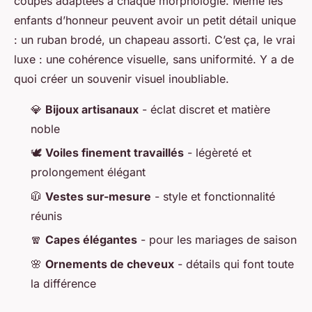
coupes adaptées à chaque morphologie. Même les
enfants d’honneur peuvent avoir un petit détail unique
: un ruban brodé, un chapeau assorti. C’est ça, le vrai
luxe : une cohérence visuelle, sans uniformité. Y a de
quoi créer un souvenir visuel inoubliable.
💎
Bijoux artisanaux
- éclat discret et matière
noble
🕊️
Voiles finement travaillés
- légèreté et
prolongement élégant
🧥
Vestes sur-mesure
- style et fonctionnalité
réunis
🧣
Capes élégantes
- pour les mariages de saison
🌸
Ornements de cheveux
- détails qui font toute
la différence