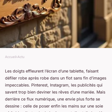
Accueil
›
Actu
ACTU
Comment trouver le magasin
Les doigts effleurent l’écran d’une tablette, faisant
défiler robe après robe dans un flot sans fin d’images
mariage idéal à Saint-Étienne
impeccables. Pinterest, Instagram, les publicités qui
: conseils et astuces
savent trop bien deviner les rêves d’une mariée. Mais
derrière ce flux numérique, une envie plus forte se
Maxence
•
9 mars 2026
•
8 min de lecture
dessine : celle de poser enfin les mains sur une soie