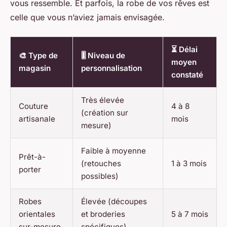
vous ressemble. Et parfois, la robe de vos rêves est
celle que vous n’aviez jamais envisagée.
⏳ Délai
🎨 Type de
🎚️ Niveau de
moyen
magasin
personnalisation
constaté
Très élevée
Couture
4 à 8
(création sur
artisanale
mois
mesure)
Faible à moyenne
Prêt-à-
(retouches
1 à 3 mois
porter
possibles)
Robes
Élevée (découpes
orientales
et broderies
5 à 7 mois
sur-mesure
spécifiques)