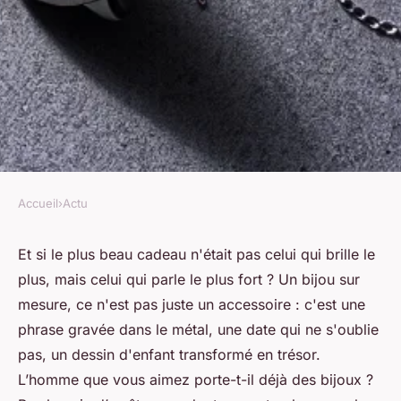
Accueil
›
Actu
ACTU
Boostez votre style : 7 idées de
Et si le plus beau cadeau n'était pas celui qui brille le
plus, mais celui qui parle le plus fort ? Un bijou sur
bijoux personnalisés pour
mesure, ce n'est pas juste un accessoire : c'est une
homme
phrase gravée dans le métal, une date qui ne s'oublie
pas, un dessin d'enfant transformé en trésor.
Viviana
•
31/03/2026 12:52
•
8 min de lecture
L’homme que vous aimez porte-t-il déjà des bijoux ?