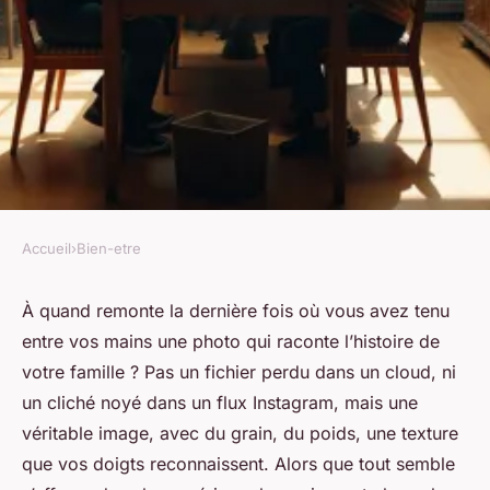
Accueil
›
Bien-etre
BIEN-ETRE
Transformez vos souvenirs
À quand remonte la dernière fois où vous avez tenu
entre vos mains une photo qui raconte l’histoire de
avec le laboratoire photo à
votre famille ? Pas un fichier perdu dans un cloud, ni
Nîmes
un cliché noyé dans un flux Instagram, mais une
véritable image, avec du grain, du poids, une texture
Castiel
•
26/03/2026 11:45
•
9 min de lecture
que vos doigts reconnaissent. Alors que tout semble