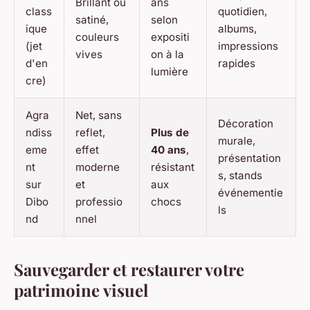
Brillant ou
ans
class
quotidien,
satiné,
selon
ique
albums,
couleurs
expositi
(jet
impressions
vives
on à la
d'en
rapides
lumière
cre)
Agra
Net, sans
Décoration
ndiss
reflet,
Plus de
murale,
eme
effet
40 ans
,
présentation
nt
moderne
résistant
s, stands
sur
et
aux
événementie
Dibo
professio
chocs
ls
nd
nnel
Sauvegarder et restaurer votre
patrimoine visuel