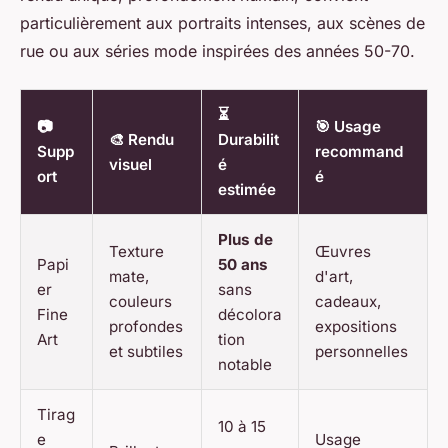
particulièrement aux portraits intenses, aux scènes de
rue ou aux séries mode inspirées des années 50-70.
⏳
📷
🎯 Usage
🎨 Rendu
Durabilit
Supp
recommand
visuel
é
ort
é
estimée
Plus de
Texture
Œuvres
Papi
50 ans
mate,
d'art,
er
sans
couleurs
cadeaux,
Fine
décolora
profondes
expositions
Art
tion
et subtiles
personnelles
notable
Tirag
10 à 15
e
Usage