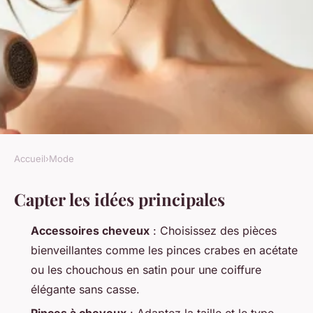
Accueil
›
Mode
MODE
Capter les idées principales
Les attaches cheveux
incontournables pour un look
Accessoires cheveux
: Choisissez des pièces
stylé
bienveillantes comme les pinces crabes en acétate
ou les chouchous en satin pour une coiffure
Radegonda
•
21/04/2026 16:09
•
10 min de lecture
élégante sans casse.